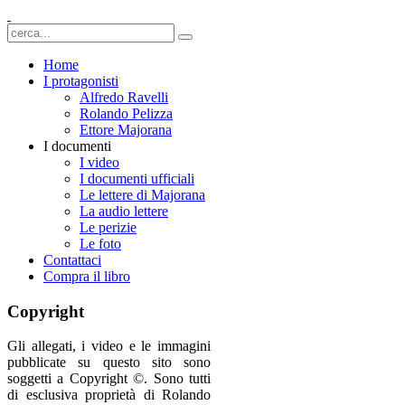
Home
I protagonisti
Alfredo Ravelli
Rolando Pelizza
Ettore Majorana
I documenti
I video
I documenti ufficiali
Le lettere di Majorana
La audio lettere
Le perizie
Le foto
Contattaci
Compra il libro
Copyright
Gli allegati, i video e le immagini
pubblicate su questo sito sono
soggetti a Copyright ©. Sono tutti
di esclusiva proprietà di Rolando