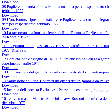
Download
08 Pugliese concorda con on. Fortuna una data per un esperimento che P
febbraio 1977
Download
09 L'on. Fortuna riprende le trattative e Pugliese invita con un tel
data per l'esperimento, febbraio 1977
Download
10 La raccomandata lumaca - lettere dell'on. Fortuna a Pugliese e a P
24 febbraio 1977
Download
11 Telegramma di Pugliese all'avv. Bossoni perchè non riferisca le tratt
1977_Riservato
Download
12 Convenzione e assegno di 1MLD di lire emesso da Pelizza a garanzi
esperimento, aprile 1977
Download
13 Dichiarazione del geom. Piras sul ricevimento di documenti origi
Download
14 Valutazione del Prof. Bouffard sui quadri dati in garanzia da Peli
Download
15 Incarico della società Exclusive a Pelizza di costruire il prototip
Download
16 Telegramma del Ministro Mancini all'avv. Bossoni a conferma dell'
dicembre 1977
Download