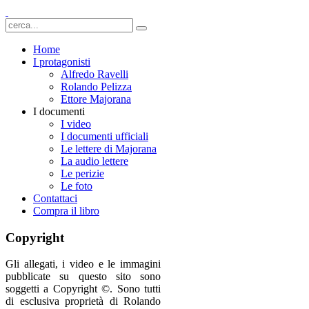
Home
I protagonisti
Alfredo Ravelli
Rolando Pelizza
Ettore Majorana
I documenti
I video
I documenti ufficiali
Le lettere di Majorana
La audio lettere
Le perizie
Le foto
Contattaci
Compra il libro
Copyright
Gli allegati, i video e le immagini
pubblicate su questo sito sono
soggetti a Copyright ©. Sono tutti
di esclusiva proprietà di Rolando