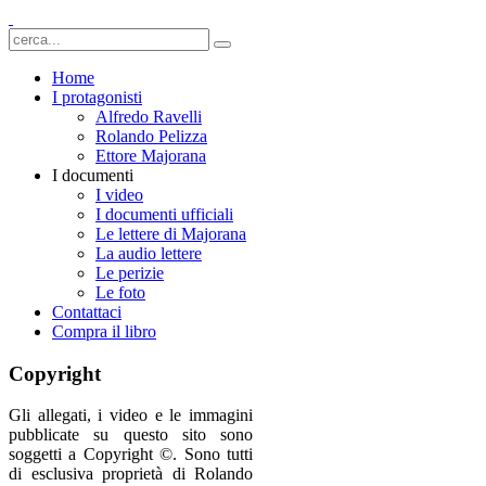
Home
I protagonisti
Alfredo Ravelli
Rolando Pelizza
Ettore Majorana
I documenti
I video
I documenti ufficiali
Le lettere di Majorana
La audio lettere
Le perizie
Le foto
Contattaci
Compra il libro
Copyright
Gli allegati, i video e le immagini
pubblicate su questo sito sono
soggetti a Copyright ©. Sono tutti
di esclusiva proprietà di Rolando