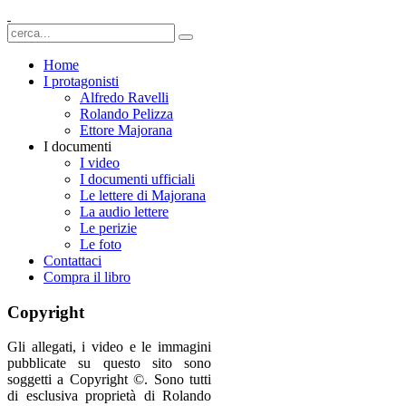
Home
I protagonisti
Alfredo Ravelli
Rolando Pelizza
Ettore Majorana
I documenti
I video
I documenti ufficiali
Le lettere di Majorana
La audio lettere
Le perizie
Le foto
Contattaci
Compra il libro
Copyright
Gli allegati, i video e le immagini
pubblicate su questo sito sono
soggetti a Copyright ©. Sono tutti
di esclusiva proprietà di Rolando