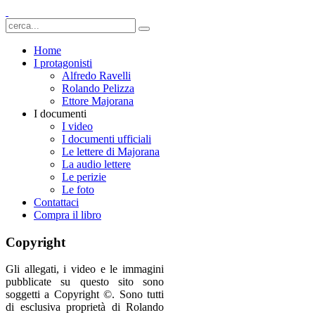
Home
I protagonisti
Alfredo Ravelli
Rolando Pelizza
Ettore Majorana
I documenti
I video
I documenti ufficiali
Le lettere di Majorana
La audio lettere
Le perizie
Le foto
Contattaci
Compra il libro
Copyright
Gli allegati, i video e le immagini
pubblicate su questo sito sono
soggetti a Copyright ©. Sono tutti
di esclusiva proprietà di Rolando