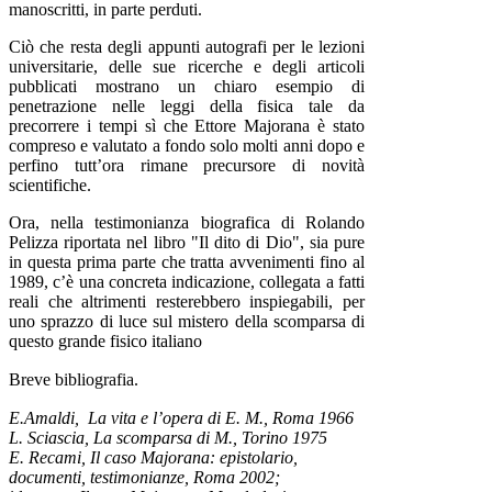
manoscritti, in parte perduti.
Ciò che resta degli appunti autografi per le lezioni
universitarie, delle sue ricerche e degli articoli
pubblicati mostrano un chiaro esempio di
penetrazione nelle leggi della fisica tale da
precorrere i tempi sì che Ettore Majorana è stato
compreso e valutato a fondo solo molti anni dopo e
perfino tutt’ora rimane precursore di novità
scientifiche.
Ora, nella testimonianza biografica di Rolando
Pelizza riportata nel libro "Il dito di Dio", sia pure
in questa prima parte che tratta avvenimenti fino al
1989, c’è una concreta indicazione, collegata a fatti
reali che altrimenti resterebbero inspiegabili, per
uno sprazzo di luce sul mistero della scomparsa di
questo grande fisico italiano
Breve bibliografia.
E.Amaldi, La vita e l’opera di E. M., Roma 1966
L. Sciascia, La scomparsa di M., Torino 1975
E. Recami, Il caso Majorana: epistolario,
documenti, testimonianze, Roma 2002;