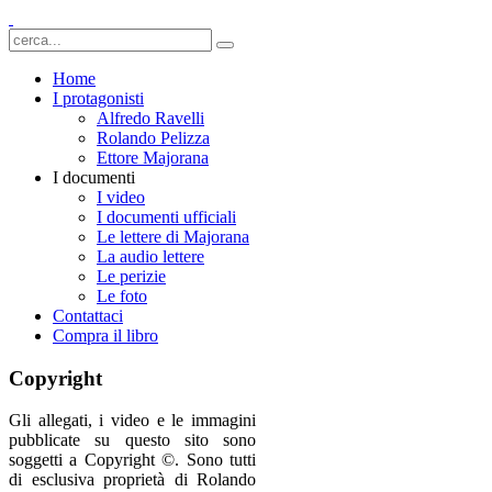
Home
I protagonisti
Alfredo Ravelli
Rolando Pelizza
Ettore Majorana
I documenti
I video
I documenti ufficiali
Le lettere di Majorana
La audio lettere
Le perizie
Le foto
Contattaci
Compra il libro
Copyright
Gli allegati, i video e le immagini
pubblicate su questo sito sono
soggetti a Copyright ©. Sono tutti
di esclusiva proprietà di Rolando