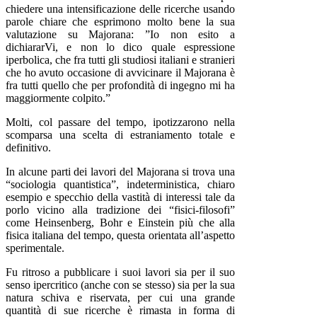
chiedere una intensificazione delle ricerche usando
parole chiare che esprimono molto bene la sua
valutazione su Majorana: ”Io non esito a
dichiararVi, e non lo dico quale espressione
iperbolica, che fra tutti gli studiosi italiani e stranieri
che ho avuto occasione di avvicinare il Majorana è
fra tutti quello che per profondità di ingegno mi ha
maggiormente colpito.”
Molti, col passare del tempo, ipotizzarono nella
scomparsa una scelta di estraniamento totale e
definitivo.
In alcune parti dei lavori del Majorana si trova una
“sociologia quantistica”, indeterministica, chiaro
esempio e specchio della vastità di interessi tale da
porlo vicino alla tradizione dei “fisici-filosofi”
come Heinsenberg, Bohr e Einstein più che alla
fisica italiana del tempo, questa orientata all’aspetto
sperimentale.
Fu ritroso a pubblicare i suoi lavori sia per il suo
senso ipercritico (anche con se stesso) sia per la sua
natura schiva e riservata, per cui una grande
quantità di sue ricerche è rimasta in forma di