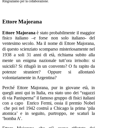
Ringraziamo per la collaborazione.
Ettore Majorana
Ettore Majorana
è stato probabilmente il maggior
fisico italiano –e forse non solo italiano- del
ventesimo secolo.
Ma il nome di Ettore Majorana,
di questo scienziato scomparso misteriosamente nel
1938 a soli 31 anni di età, richiama subito alla
mente un enigma nazionale tutt’ora irrisolto: si
suicidò? Si rifugiò in un convento? O fu rapito da
potenze straniere? Oppure si allontanò
volontariamente in Argentina?
Perché Ettore Majorana, pur in giovane età, in
quegli anni qui in Italia, era stato uno dei “ragazzi
di via Panisperna” il famoso gruppo di fisici italiani
con a capo Enrico Fermi, ossia il premio Nobel
che poi nel 1942 costruì a Chicago la prima ‘pila
atomica’ e in seguito, purtroppo, ne scaturì la
‘bomba A’.