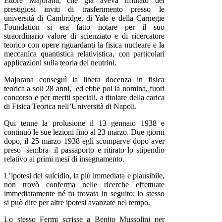
Ettore Majorana, che già aveva rifiutato dei
prestigiosi inviti di trasferimento presso le
università di Cambridge, di Yale e della Carnegie
Foundation si era fatto notare per il suo
straordinario valore di scienziato e di ricercatore
teorico con opere riguardanti la fisica nucleare e la
meccanica quantistica relativistica, con particolari
applicazioni sulla teoria dei neutrini.
Majorana conseguì la libera docenza in fisica
teorica a soli 28 anni, ed ebbe poi la nomina, fuori
concorso e per meriti speciali, a titolare della carica
di Fisica Teorica nell’Università di Napoli.
Qui tenne la prolusione il 13 gennaio 1938 e
continuò le sue lezioni fino al 23 marzo. Due giorni
dopo, il 25 marzo 1938 egli scomparve dopo aver
preso -sembra- il passaporto e ritirato lo stipendio
relativo ai primi mesi di insegnamento.
L’ipotesi del suicidio, la più immediata e plausibile,
non trovò conferma nelle ricerche effettuate
immediatamente né fu trovata in seguito; lo stesso
si può dire per altre ipotesi avanzate nel tempo.
Lo stesso Fermi scrisse a Benito Mussolini per