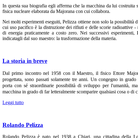
In questa sua biografia egli afferma che la macchina da lui costruita s
fisica nucleare elaborata da Majorana con cui collabora.
Nei molti esperimenti eseguiti, Pelizza ottiene non solo la possibilità 
cui uso pacifico è la distruzione dei rifiuti e delle scorie radioattive 
di energia praticamente a costo zero. Nei successivi esperimenti, 
indicatagli dal suo maestro: la trasformazione della materia.
La storia in breve
Dal primo incontro nel 1958 con il Maestro, il fisico Ettore Majora
progettata, sono passati solamente tre anni. Un congegno in grado d
porta con sé straordinarie possibilità di sviluppo per l'umanità, m
macchina in grado di far letteralmente scomparire qualsiasi cosa o di c
Leggi tutto
Rolando Pelizza
Rolando Pelizza è nato nel 1938 a Chiari, una cittadina della Lo