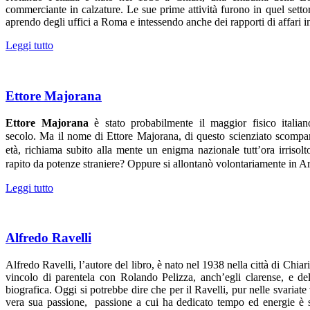
commerciante in calzature. Le sue prime attività furono in quel settor
aprendo degli uffici a Roma e intessendo anche dei rapporti di affari i
Leggi tutto
Ettore Majorana
Ettore Majorana
è stato probabilmente il maggior fisico italia
secolo.
Ma il nome di Ettore Majorana, di questo scienziato scompar
età, richiama subito alla mente un enigma nazionale tutt’ora irrisol
rapito da potenze straniere? Oppure si allontanò volontariamente in A
Leggi tutto
Alfredo Ravelli
Alfredo Ravelli, l’autore del libro, è nato nel 1938 nella città di Chi
vincolo di parentela con Rolando Pelizza, anch’egli clarense, e del
biografica. Oggi si potrebbe dire che per il Ravelli, pur nelle svariate 
vera sua passione, passione a cui ha dedicato tempo ed energie è sta