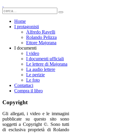
Home
I protagonisti
Alfredo Ravelli
Rolando Pelizza
Ettore Majorana
I documenti
I video
I documenti ufficiali
Le lettere di Majorana
La audio lettere
Le perizie
Le foto
Contattaci
Compra il libro
Copyright
Gli allegati, i video e le immagini
pubblicate su questo sito sono
soggetti a Copyright ©. Sono tutti
di esclusiva proprietà di Rolando