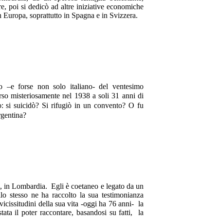
e, poi si dedicò ad altre iniziative economiche
n Europa, soprattutto in Spagna e in Svizzera.
no –e forse non solo italiano- del ventesimo
so misteriosamente nel 1938 a soli 31 anni di
to: si suicidò? Si rifugiò in un convento? O fu
rgentina?
ari, in Lombardia. Egli è coetaneo e legato da un
lo stesso ne ha raccolto la sua testimonianza
vicissitudini della sua vita -oggi ha 76 anni- la
ta il poter raccontare, basandosi su fatti, la